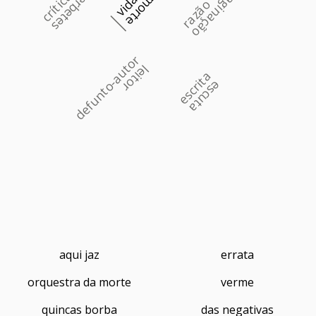
imaginação
crítica
verbetes
vida
morte
razão
defunto-autor
leitor
escrita
escuta
aqui jaz
errata
orquestra da morte
verme
quincas borba
das negativas