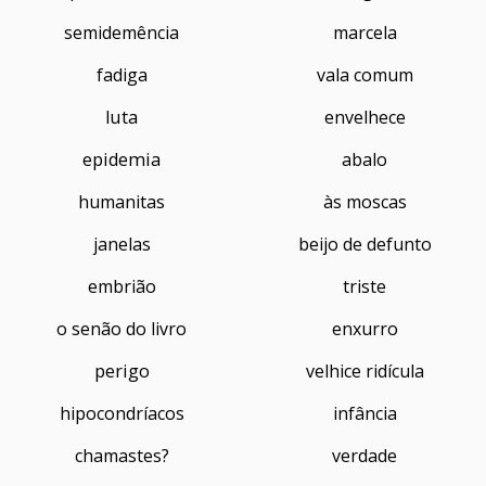
semidemência
marcela
fadiga
vala comum
luta
envelhece
epidemia
abalo
humanitas
às moscas
janelas
beijo de defunto
embrião
triste
o senão do livro
enxurro
perigo
velhice ridícula
hipocondríacos
infância
chamastes?
verdade